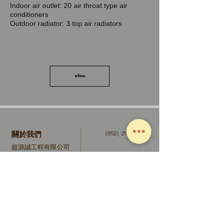
Indoor air outlet: 20 air throat type air
conditioners
Outdoor radiator: 3 top air radiators
return
關於我們
(852) 2117 1772
超源誠工程有限公司
(852) 2117 1772
冷氣
超源誠
有限公司
合作夥伴
info@cys.hk
大金冷氣
三菱重工