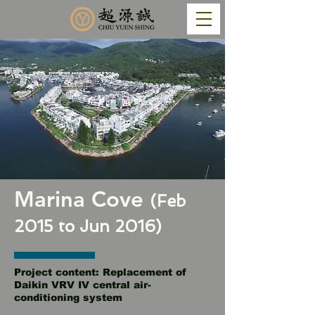
Marina Cove
(Feb
2015 to Jun 2016)
Project content: Replacement of
Daikin VRV IV central air-
conditioning system