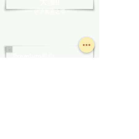
大讚!!
經濟實惠之選
Premium星級
冷氣保養套餐
12
次保養
*
客戶需12個月內使用該保養服務*
套餐包括：
12次例行檢查
1次深層清洗
5次免費檢查
費用：