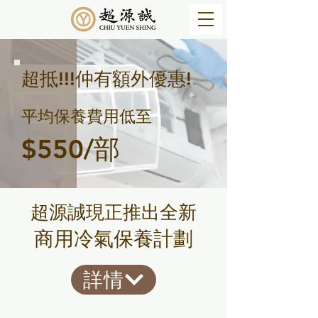
超抵!!!仲有額外優惠!
平均保養費用低至
$550/部
超源誠現正推出全新
商用冷氣保養計劃
詳情