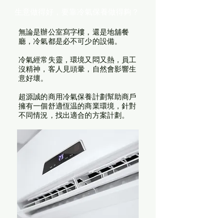
生意做得好，要靠冷氣保養做得夠？
無論是辦公室寫字樓，還是地舖餐
廳，冷氣都是必不可少的設備。
冷氣經常失靈，環境又悶又熱，員工
沒精神，客人見頭暈，自然會影響生
意好壞。
超源誠的商用冷氣保養計劃幫助商戶
擁有一個舒適恆温的商業環境，針對
不同情況，找出適合的方案計劃。