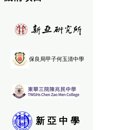
保良局甲子何玉清中學
新 亞 中 學