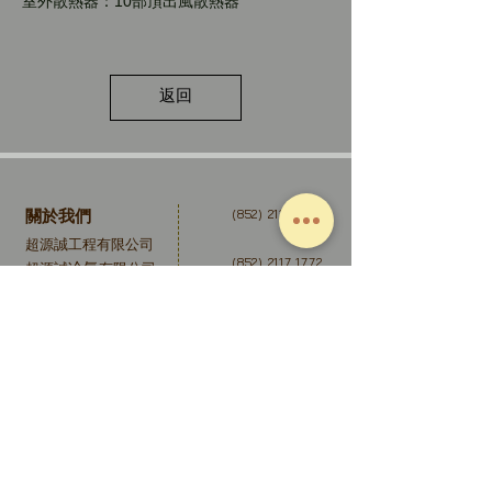
室外散熱器：10部頂出風散熱器
返回
關於我們
(852) 2117 1772
超源誠工程有限公司
(852) 2117 1772
冷氣
超源誠
有限公司
合作夥伴
info@cys.hk
大金冷氣
三菱重工
九龍長沙灣永康街37-39號福源廣場5樓C1室
Flat C1, 5/F, Ford Glory Plaza,37-39 Wing Hong
Street,
Cheung Sha Wan, Kowloon